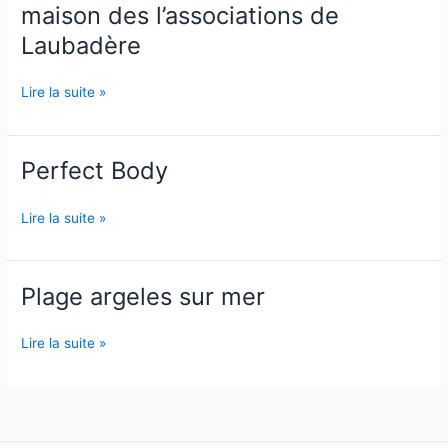
maison des l’associations de
maison
des
Laubadère
l’associations
de
Lire la suite »
Laubadère
Perfect Body
Perfect
Body
Lire la suite »
Plage argeles sur mer
Plage
argeles
sur
Lire la suite »
mer