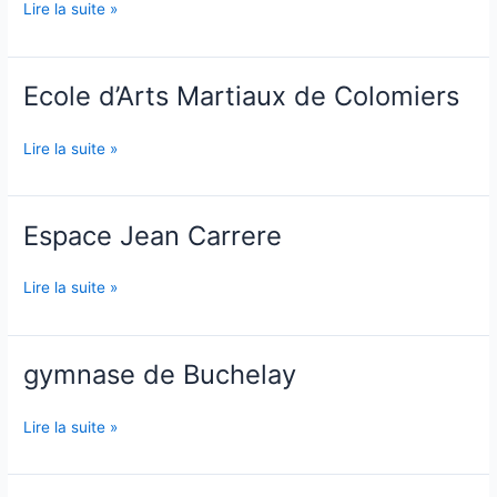
Roger
Lire la suite »
Lager
Ecole d’Arts Martiaux de Colomiers
Ecole
d’Arts
Martiaux
Lire la suite »
de
Colomiers
Espace Jean Carrere
Espace
Jean
Carrere
Lire la suite »
gymnase de Buchelay
gymnase
de
Buchelay
Lire la suite »