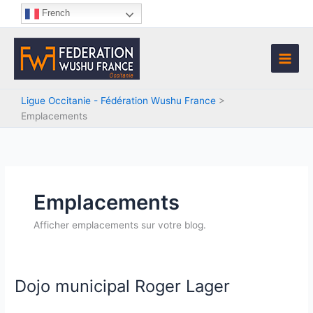
Aller
French
au
contenu
Ligue Occitanie - Fédération Wushu France
>
Emplacements
Emplacements
Afficher emplacements sur votre blog.
Dojo municipal Roger Lager
Dojo
municipal